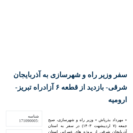
سفر وزیر راه و شهرسازی به آذربایجان
شرقی- بازدید از قطعه ۶ آزادراه تبریز-ارومیه
شناسه
« مهرداد بذرپاش » وزیر راه و شهرسازی‌، صبح جمعه
:171090005
(۷ اردیبشهت ۱۴۰۳) در سفر به استان آذربایجان
شرقی از پروژه های عمرانی استان بازدید و در مراسم
افتتاح هشت هزار و ۴۰۴ واحد به اتمام رسیده