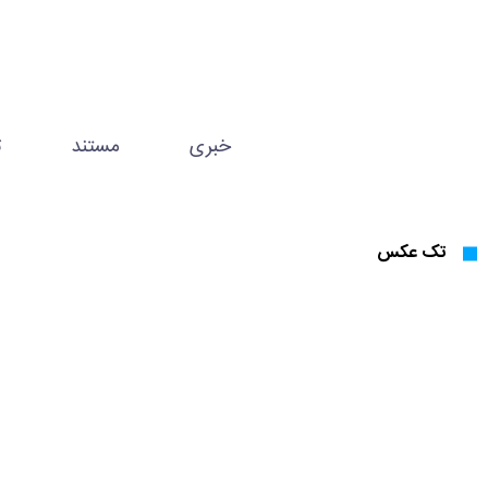
خبری
مستند
ت
تک عکس